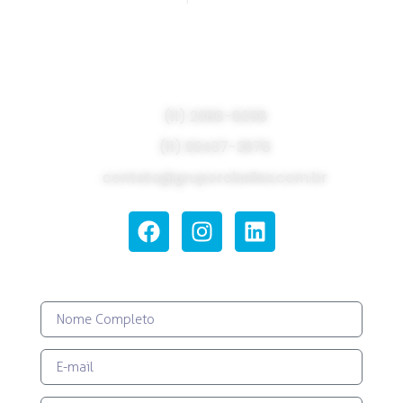
Fale com um especialista do
setor!
(11) 2366-8258
(11) 93437-3976
contato@gruporobelisa.com.br