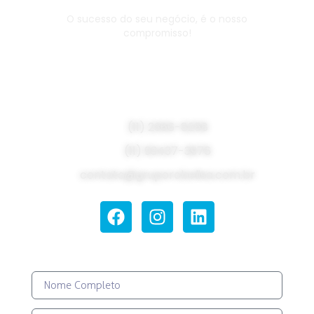
O sucesso do seu negócio, é o nosso
compromisso!
Fale com um especialista do
setor!
(11) 2366-8258
(11) 93437-3976
contato@gruporobelisa.com.br